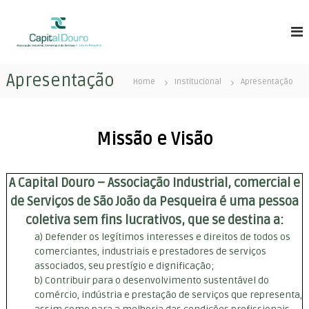
S
C
A
k
s
i
a
s
p
p
o
t
i
c
Apresentação
o
i
Home
Institucional
Apresentação
t
c
a
a
ç
o
l
ã
n
o
Missão e Visão
D
t
I
e
o
n
n
u
d
t
A Capital Douro – Associação Industrial, comercial e
u
r
s
de Serviços de São João da Pesqueira é uma pessoa
o
t
coletiva sem fins lucrativos, que se destina a:
r
i
a) Defender os legítimos interesses e direitos de todos os
a
comerciantes, industriais e prestadores de serviços
l
associados, seu prestígio e dignificação;
e
b) Contribuir para o desenvolvimento sustentável do
E
m
comércio, indústria e prestação de serviços que representa,
p