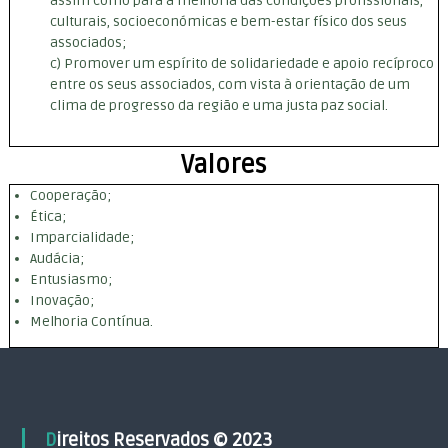
assim como para a melhoria das condições profissionais,
r
culturais, socioeconómicas e bem-estar físico dos seus
e
associados;
s
c) Promover um espírito de solidariedade e apoio recíproco
a
entre os seus associados, com vista à orientação de um
r
i
clima de progresso da região e uma justa paz social.
a
l
Valores
Cooperação;
Ética;
Imparcialidade;
Audácia;
Entusiasmo;
Inovação;
Melhoria Contínua.
Direitos Reservados © 2023