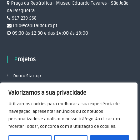
Praça da República - Museu Eduardo Tavares - São João
da Pesqueira
917 239 568
info@capitaldouro.pt
09:30 às 12:30 e das 14:00 às 18:00
Projetos
Douro Startup
Ponto de Excelência
Valorizamos a sua privacidade
Política de Cookies
Utilizamos cookies para melhorar a sua experiência de
Política de privacidade
navegação, apresentar anúncios ou conteúdos
personalizados e analisar o nosso tráfego. Ao clicar em
"Aceitar Todos", concorda com a utilização de cookies.
Copyright © 2026
Capital Douro
All rights reserved. Theme:
Flash
by