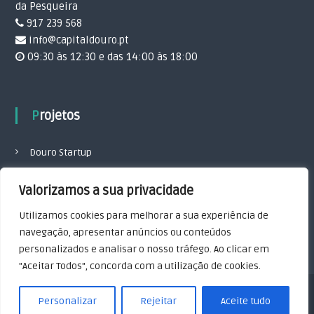
da Pesqueira
917 239 568
info@capitaldouro.pt
09:30 às 12:30 e das 14:00 às 18:00
Projetos
Douro Startup
Ponto de Excelência
Valorizamos a sua privacidade
Política de Cookies
Utilizamos cookies para melhorar a sua experiência de
Política de privacidade
navegação, apresentar anúncios ou conteúdos
personalizados e analisar o nosso tráfego. Ao clicar em
"Aceitar Todos", concorda com a utilização de cookies.
Copyright © 2026
Capital Douro
All rights reserved. Theme:
Flash
by
Personalizar
Rejeitar
Aceite tudo
ThemeGrill. Powered by
WordPress