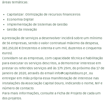
áreas temáticas:
r
e
s
Capitalizar: Otimização de recursos financeiros
a
Economia Digital
r
Implementação de Sistemas de Gestão
i
a
Gestão da Inovação
l
A prestação de serviços a desenvolver incidirá sobre um mínimo
de 56 empresas, sendo o valor contratual máximo da despesa,
381.250,00 € (trezentos e oitenta e um mil, duzentos e cinquenta
euros).
Convidam-se as empresas, com capacidade técnica e habilitação
para executar os serviços descritos, a demonstrar interesse em
prestar os referidos serviços até às 17h:29m, do próximo dia 17 de
janeiro de 2020, através do email info@capitaldouro.pt , ou
entregar em mão própria essa manifestação de interesse nas
instalações da Associação Capital Douro, indicando o nome, NIF e
número de contacto.
Para mais informações, consulte a Ficha de Projeto de cada um
dos projetos.