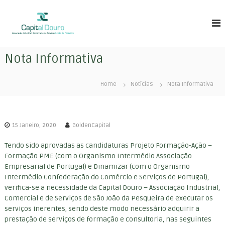
S
C
A
k
s
i
a
s
p
p
o
t
i
c
Nota Informativa
o
i
t
c
a
a
ç
o
Home
Notícias
Nota Informativa
l
ã
n
o
D
t
I
e
o
n
n
u
d
15 Janeiro, 2020
GoldenCapital
t
u
r
s
Tendo sido aprovadas as candidaturas Projeto Formação-Ação –
o
t
Formação PME (com o Organismo Intermédio Associação
r
Empresarial de Portugal) e Dinamizar (com o Organismo
i
Intermédio Confederação do Comércio e Serviços de Portugal),
a
l
verifica-se a necessidade da Capital Douro – Associação Industrial,
e
Comercial e de Serviços de São João da Pesqueira de executar os
E
serviços inerentes, sendo deste modo necessário adquirir a
m
prestação de serviços de formação e consultoria, nas seguintes
p