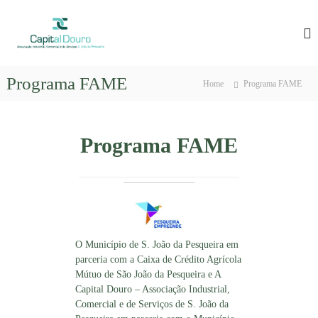
S
C
A
k
s
i
a
s
p
p
o
t
i
c
Programa FAME
o
Home
Programa FAME
i
t
c
a
a
ç
o
l
ã
n
o
Programa FAME
D
t
I
e
o
n
n
u
d
t
u
r
s
o
t
r
i
O Município de S. João da Pesqueira em
a
parceria com a Caixa de Crédito Agrícola
l
Mútuo de São João da Pesqueira e A
e
Capital Douro – Associação Industrial,
E
m
Comercial e de Serviços de S. João da
p