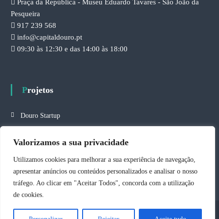
Praça da República - Museu Eduardo Tavares - São João da
Pesqueira
917 239 568
info@capitaldouro.pt
09:30 às 12:30 e das 14:00 às 18:00
Projetos
Douro Startup
Ponto de Excelência
Valorizamos a sua privacidade
Política de Cookies
Utilizamos cookies para melhorar a sua experiência de navegação,
Política de privacidade
apresentar anúncios ou conteúdos personalizados e analisar o nosso
tráfego. Ao clicar em "Aceitar Todos", concorda com a utilização
de cookies.
Copyright © 2026
Capital Douro
All rights reserved. Theme:
Flash
by ThemeGrill.