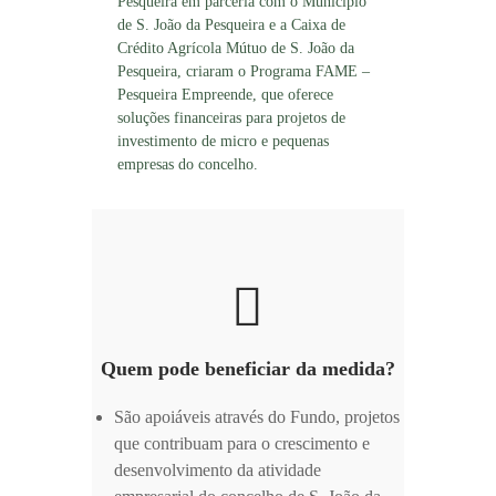
Pesqueira em parceria com o Município
r
de S. João da Pesqueira e a Caixa de
e
Crédito Agrícola Mútuo de S. João da
s
Pesqueira, criaram o Programa FAME –
a
Pesqueira Empreende, que oferece
r
i
soluções financeiras para projetos de
a
investimento de micro e pequenas
l
empresas do concelho.
Quem pode beneficiar da medida?
São apoiáveis através do Fundo, projetos
que contribuam para o crescimento e
desenvolvimento da atividade